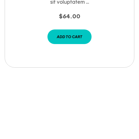
sit voluptatem …
$
64.00
ADD TO CART