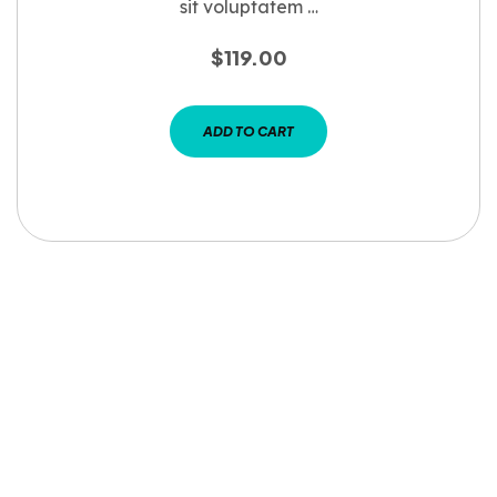
sit voluptatem …
$
119.00
ADD TO CART